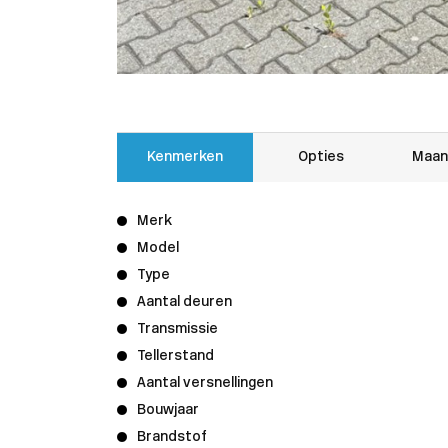
Kenmerken
Opties
Maan
Merk
Model
Type
Aantal deuren
Transmissie
Tellerstand
Aantal versnellingen
Bouwjaar
Brandstof