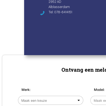
2952 AD
Alblasserdam
Tel: 078-6414151
Ontvang een meld
Merk:
Model: