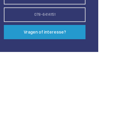
078-6414151
Vragen of interesse?