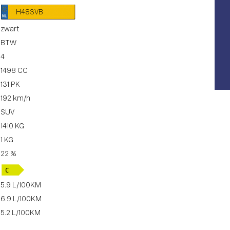
H483VB
zwart
BTW
4
1498 CC
131 PK
192 km/h
SUV
1410 KG
1 KG
22 %
5.9 L/100KM
6.9 L/100KM
5.2 L/100KM