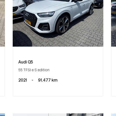
Audi Q5
55 TFSI e S edition
2021
-
91.477 km