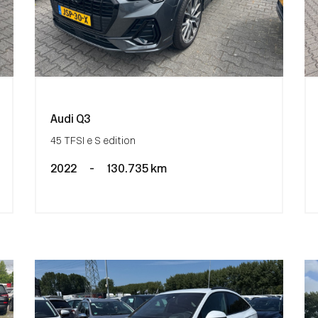
Audi Q3
45 TFSI e S edition
2022
-
130.735 km