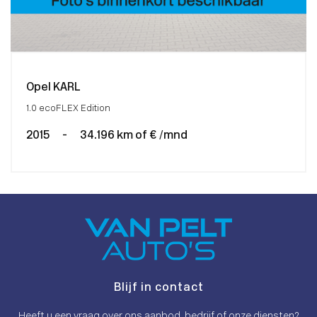
Opel KARL
1.0 ecoFLEX Edition
2015
-
34.196 km of € /mnd
Blijf in contact
Heeft u een vraag over ons aanbod, bedrijf of onze diensten?