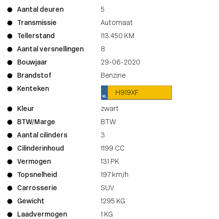
Aantal deuren
5
Transmissie
Automaat
Tellerstand
113.450 KM
Aantal versnellingen
8
Bouwjaar
29-06-2020
Brandstof
Benzine
Kenteken
H919XF
Kleur
zwart
BTW/Marge
BTW
Aantal cilinders
3
Cilinderinhoud
1199 CC
Vermogen
131 PK
Topsnelheid
197 km/h
Carrosserie
SUV
Gewicht
1295 KG
Laadvermogen
1 KG