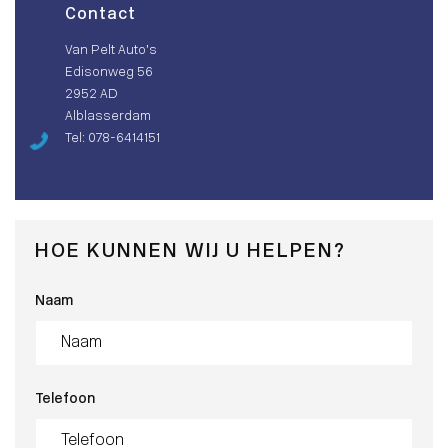
Contact
Van Pelt Auto’s
Edisonweg 56
2952 AD
Alblasserdam
Tel: 078-6414151
HOE KUNNEN WIJ U HELPEN?
Naam
Telefoon