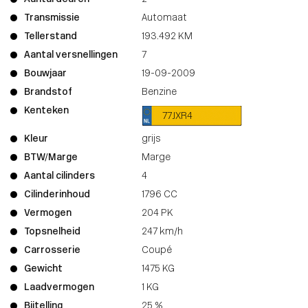
Transmissie
Automaat
Tellerstand
193.492 KM
Aantal versnellingen
7
Bouwjaar
19-09-2009
Brandstof
Benzine
Kenteken
77JXR4
Kleur
grijs
BTW/Marge
Marge
Aantal cilinders
4
Cilinderinhoud
1796 CC
Vermogen
204 PK
Topsnelheid
247 km/h
Carrosserie
Coupé
Gewicht
1475 KG
Laadvermogen
1 KG
Bijtelling
25 %