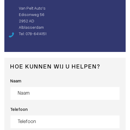
Van Pelt Auto’s
Edisonweg 56
2952 AD
Alblasserdam
Tel: 078-6414151
HOE KUNNEN WIJ U HELPEN?
Naam
Telefoon