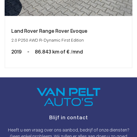
Land Rover Range Rover Evoque
2.0 P250 AWD R-Dynamic First Edition
2019
-
86.843 km of € /mnd
Blijf in contact
Heeft u een vraag over ons aanbod, bedrijf of onze diensten?
Geen enkel probleem. Wij zullen er alles aan doen u zo goed