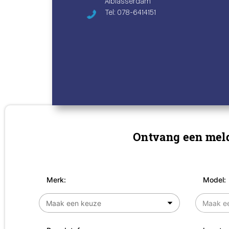
Alblasserdam
Tel: 078-6414151
Ontvang een meld
Merk:
Model: