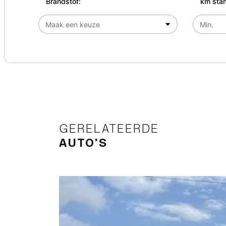
Brandstof:
km stan
GERELATEERDE
AUTO’S