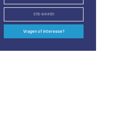
078-6414151
Vragen of interesse?