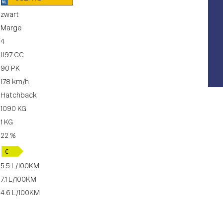
zwart
Marge
4
1197 CC
90 PK
178 km/h
Hatchback
1090 KG
1 KG
22 %
5.5 L/100KM
7.1 L/100KM
4.6 L/100KM