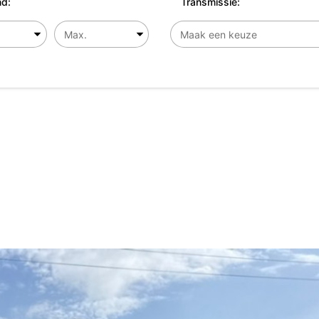
d:
Transmissie: