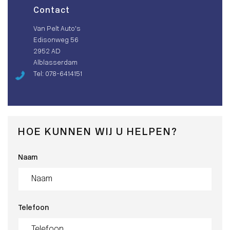
Contact
Van Pelt Auto’s
Edisonweg 56
2952 AD
Alblasserdam
Tel: 078-6414151
HOE KUNNEN WIJ U HELPEN?
Naam
Telefoon