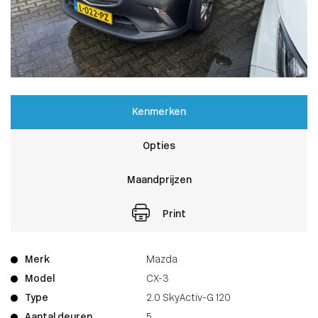
Kenmerken
Opties
Maandprijzen
Print
Merk
Mazda
Model
CX-3
Type
2.0 SkyActiv-G 120
Aantal deuren
5