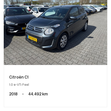
Citroën C1
1.0 e-VTi Feel
2018
-
44.492 km