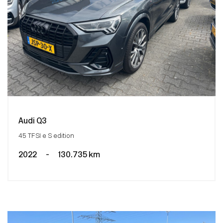
Audi Q3
45 TFSI e S edition
2022
-
130.735 km