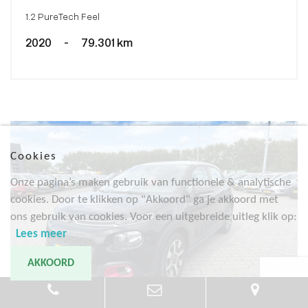
1.2 PureTech Feel
2020
-
79.301 km
Cookies
Onze pagina’s maken gebruik van functionele & analytische
cookies. Door te klikken op "Akkoord" ga je akkoord met
ons gebruik van cookies. Voor een uitgebreide uitleg klik op:
Lees meer
AKKOORD