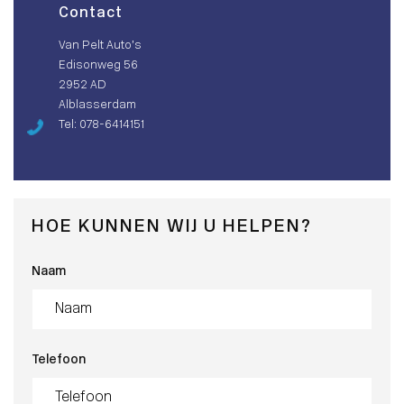
Contact
Van Pelt Auto’s
Edisonweg 56
2952 AD
Alblasserdam
Tel: 078-6414151
HOE KUNNEN WIJ U HELPEN?
Naam
Telefoon