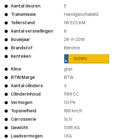
Aantal deuren
5
Transmissie
Handgeschakeld
Tellerstand
116.523 KM
Aantal versnellingen
6
Bouwjaar
26-11-2019
Brandstof
Benzine
Kenteken
G135RJ
Kleur
grijs
BTW/Marge
BTW
Aantal cilinders
3
Cilinderinhoud
1199 CC
Vermogen
131 PK
Topsnelheid
188 km/h
Carrosserie
SUV
Gewicht
1385 KG
Laadvermogen
1 KG