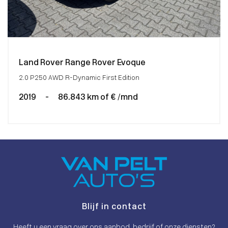
Land Rover Range Rover Evoque
2.0 P250 AWD R-Dynamic First Edition
2019
-
86.843 km of € /mnd
Blijf in contact
Heeft u een vraag over ons aanbod, bedrijf of onze diensten?