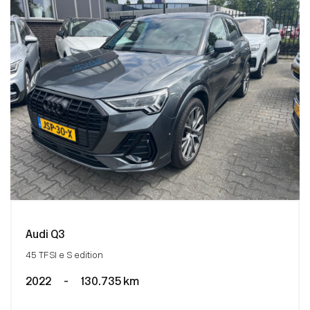
Audi Q3
45 TFSI e S edition
2022
-
130.735 km