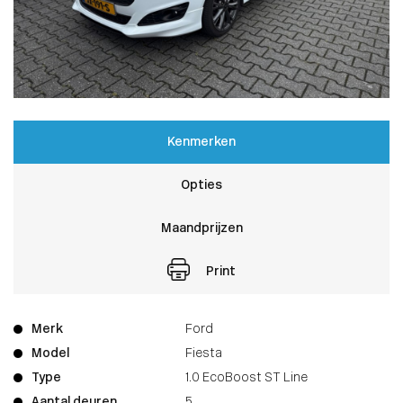
Kenmerken
Opties
Maandprijzen
Print
Merk
Ford
Model
Fiesta
Type
1.0 EcoBoost ST Line
Aantal deuren
5