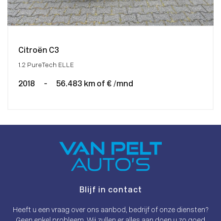
Citroën C3
1.2 PureTech ELLE
2018
-
56.483 km of € /mnd
Blijf in contact
Heeft u een vraag over ons aanbod, bedrijf of onze diensten?
Geen enkel probleem. Wij zullen er alles aan doen u zo goed