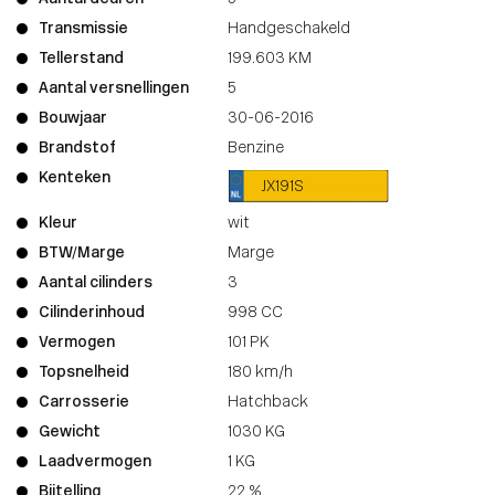
Transmissie
Handgeschakeld
Tellerstand
199.603 KM
Aantal versnellingen
5
Bouwjaar
30-06-2016
Brandstof
Benzine
Kenteken
JX191S
Kleur
wit
BTW/Marge
Marge
Aantal cilinders
3
Cilinderinhoud
998 CC
Vermogen
101 PK
Topsnelheid
180 km/h
Carrosserie
Hatchback
Gewicht
1030 KG
Laadvermogen
1 KG
Bijtelling
22 %