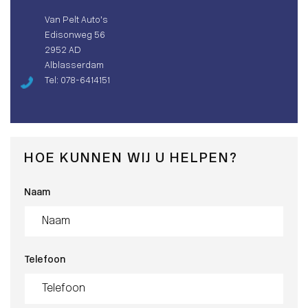
Van Pelt Auto’s
Edisonweg 56
2952 AD
Alblasserdam
Tel: 078-6414151
HOE KUNNEN WIJ U HELPEN?
Naam
Telefoon