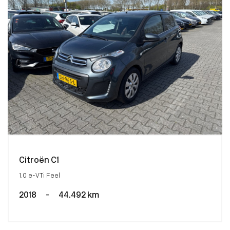
Citroën C1
1.0 e-VTi Feel
2018
-
44.492 km