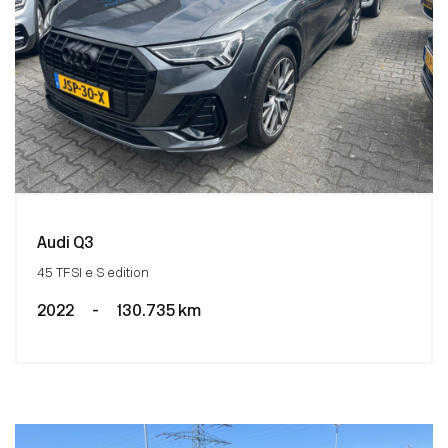
Audi Q3
45 TFSI e S edition
2022
-
130.735 km