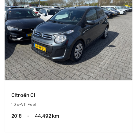
Citroën C1
1.0 e-VTi Feel
2018
-
44.492 km