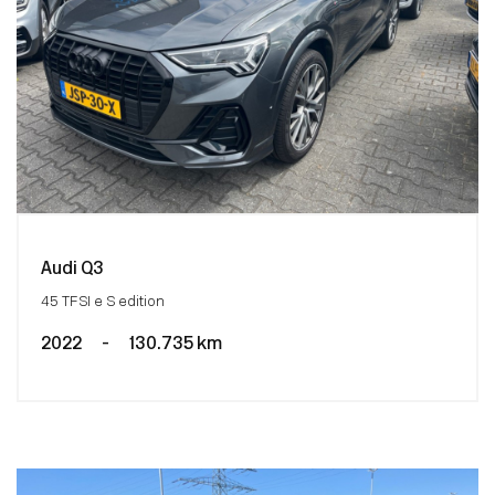
Audi Q3
45 TFSI e S edition
2022
-
130.735 km