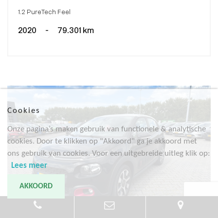
1.2 PureTech Feel
2020
-
79.301 km
Cookies
Onze pagina’s maken gebruik van functionele & analytische
cookies. Door te klikken op "Akkoord" ga je akkoord met
ons gebruik van cookies. Voor een uitgebreide uitleg klik op:
Lees meer
AKKOORD