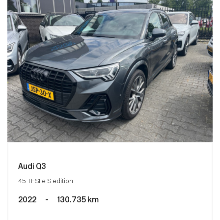
Audi Q3
45 TFSI e S edition
2022
-
130.735 km