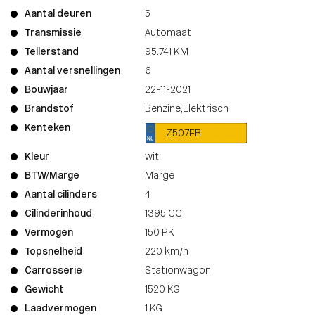
Aantal deuren
5
Transmissie
Automaat
Tellerstand
95.741 KM
Aantal versnellingen
6
Bouwjaar
22-11-2021
Brandstof
Benzine,Elektrisch
Kenteken
Z507FR
Kleur
wit
BTW/Marge
Marge
Aantal cilinders
4
Cilinderinhoud
1395 CC
Vermogen
150 PK
Topsnelheid
220 km/h
Carrosserie
Stationwagon
Gewicht
1520 KG
Laadvermogen
1 KG