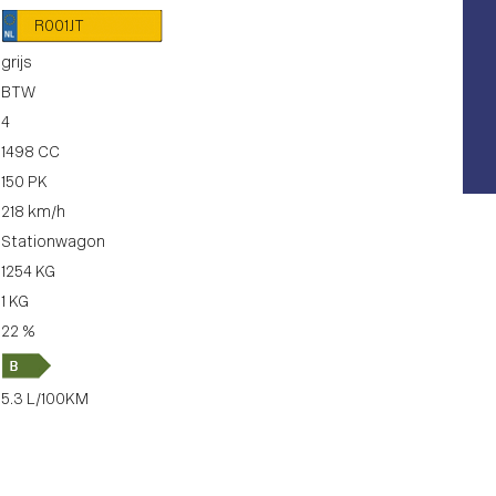
R001JT
grijs
BTW
4
1498 CC
150 PK
218 km/h
Stationwagon
1254 KG
1 KG
22 %
5.3 L/100KM