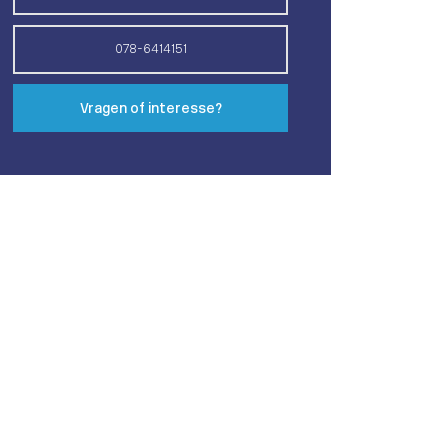
078-6414151
Vragen of interesse?