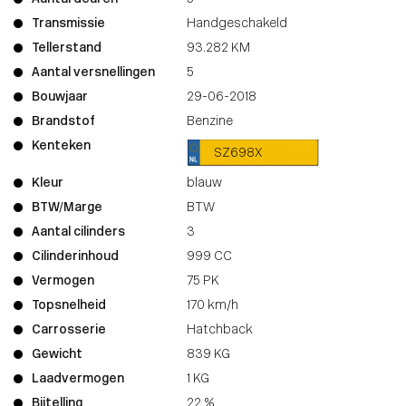
Transmissie
Handgeschakeld
Tellerstand
93.282 KM
Aantal versnellingen
5
Bouwjaar
29-06-2018
Brandstof
Benzine
Kenteken
SZ698X
Kleur
blauw
BTW/Marge
BTW
Aantal cilinders
3
Cilinderinhoud
999 CC
Vermogen
75 PK
Topsnelheid
170 km/h
Carrosserie
Hatchback
Gewicht
839 KG
Laadvermogen
1 KG
Bijtelling
22 %