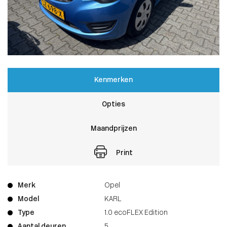
Kenmerken
Opties
Maandprijzen
Print
Merk
Opel
Model
KARL
Type
1.0 ecoFLEX Edition
Aantal deuren
5