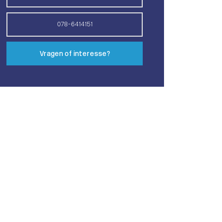
078-6414151
Vragen of interesse?