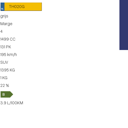
TH020G
grijs
Marge
4
1499 CC
131 PK
195 km/h
SUV
1395 KG
1 KG
22 %
3.9 L/100KM