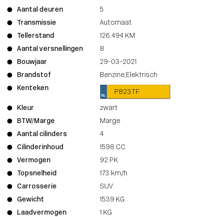
Aantal deuren
5
Transmissie
Automaat
Tellerstand
126.494 KM
Aantal versnellingen
8
Bouwjaar
29-03-2021
Brandstof
Benzine,Elektrisch
Kenteken
P823TF
Kleur
zwart
BTW/Marge
Marge
Aantal cilinders
4
Cilinderinhoud
1598 CC
Vermogen
92 PK
Topsnelheid
173 km/h
Carrosserie
SUV
Gewicht
1539 KG
Laadvermogen
1 KG